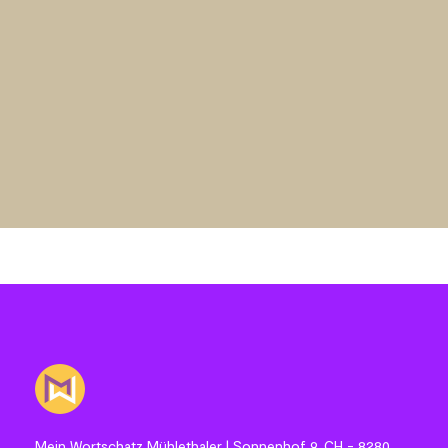
Mein Wortschatz Mühlethaler | Sonnenhof 9, CH - 8280