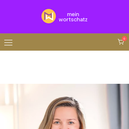
yf5q7pjshpj13vmgkikz06utrmetwz
mein
wortschatz
0